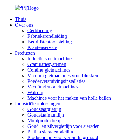
Thuis
Over ons
Certificering
Fabrieksrondleiding
Bedrijfstentoonstelling
Klantenservice
Producten
Inductie smeltmachines
Granulatiesystemen
Continu gietmachines
Vacuüm gietmachines voor blokken
Poederverstuivingsinstallaties
Vacuümdrukgietmachines
Walserij
Machines voor het maken van holle ballen
Industriële oplossingen
Goudstaafgietlijn
Goudstaafmuntlijn
Muntproductielijn
Goud- en zilvergietlijn voor sieraden
Platina sieraden gietlijn
Productielijn voor verbindingsdraad