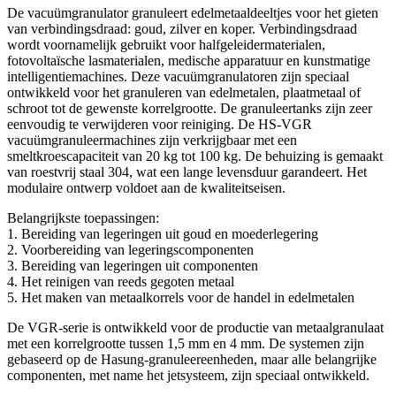
De vacuümgranulator granuleert edelmetaaldeeltjes voor het gieten
van verbindingsdraad: goud, zilver en koper. Verbindingsdraad
wordt voornamelijk gebruikt voor halfgeleidermaterialen,
fotovoltaïsche lasmaterialen, medische apparatuur en kunstmatige
intelligentiemachines. Deze vacuümgranulatoren zijn speciaal
ontwikkeld voor het granuleren van edelmetalen, plaatmetaal of
schroot tot de gewenste korrelgrootte. De granuleertanks zijn zeer
eenvoudig te verwijderen voor reiniging. De HS-VGR
vacuümgranuleermachines zijn verkrijgbaar met een
smeltkroescapaciteit van 20 kg tot 100 kg. De behuizing is gemaakt
van roestvrij staal 304, wat een lange levensduur garandeert. Het
modulaire ontwerp voldoet aan de kwaliteitseisen.
Belangrijkste toepassingen:
1. Bereiding van legeringen uit goud en moederlegering
2. Voorbereiding van legeringscomponenten
3. Bereiding van legeringen uit componenten
4. Het reinigen van reeds gegoten metaal
5. Het maken van metaalkorrels voor de handel in edelmetalen
De VGR-serie is ontwikkeld voor de productie van metaalgranulaat
met een korrelgrootte tussen 1,5 mm en 4 mm. De systemen zijn
gebaseerd op de Hasung-granuleereenheden, maar alle belangrijke
componenten, met name het jetsysteem, zijn speciaal ontwikkeld.