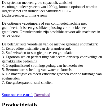
De systemen met een grote capaciteit, zoals het
vacuümgranuleersysteem van 100 kg, kunnen optioneel worden
uitgerust met een individueel Mitsubishi PLC-
touchscreenbesturingssysteem.
De optionele vacuümpers of een continugietmachine met
granuleertank is een geschikte oplossing voor incidenteel
granuleren. Granuleertanks zijn beschikbaar voor alle machines in
de VC-serie.
De belangrijkste voordelen van de nieuwe generatie shotmakers:
1. Eenvoudige installatie van de granuleertank
2. Snel wisselen tussen gietproces en granulatie
3. Ergonomisch en perfect uitgebalanceerd ontwerp voor veilige en
gemakkelijke bediening.
4. Geoptimaliseerd stromingsgedrag van het koelwater
5. Betrouwbare scheiding van water en korrels
6. De krachtigste en meest efficiënte groepen voor de raffinage van
edelmetalen.
7. Energiebesparend, snel smelten.
Stuur ons een e-mail.
Download
Productdetails