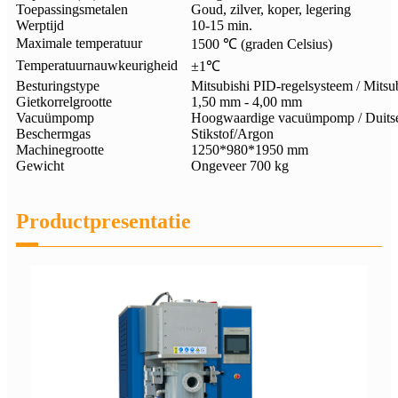
Toepassingsmetalen
Goud, zilver, koper, legering
Werptijd
10-15 min.
Maximale temperatuur
1500 ℃ (graden Celsius)
Temperatuurnauwkeurigheid
±1℃
Besturingstype
Mitsubishi PID-regelsysteem / Mits
Gietkorrelgrootte
1,50 mm - 4,00 mm
Vacuümpomp
Hoogwaardige vacuümpomp / Duitse
Beschermgas
Stikstof/Argon
Machinegrootte
1250*980*1950 mm
Gewicht
Ongeveer 700 kg
Productpresentatie